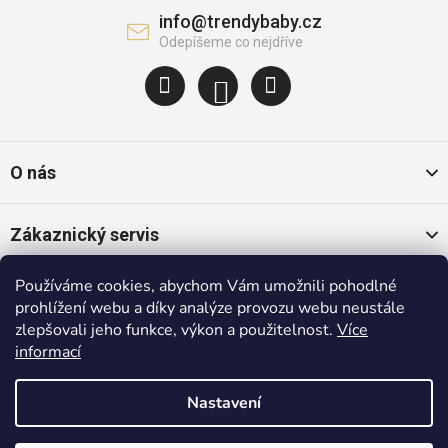
info
@
trendybaby.cz
O nás
Zákaznický servis
Používáme cookies, abychom Vám umožnili pohodlné
Oblíbené kategorie
prohlížení webu a díky analýze provozu webu neustále
zlepšovali jeho funkce, výkon a použitelnost.
Více
informací
Populární značky
Nastavení
Copyright 2026
Trendybaby.cz
. Všechna práva vyhrazena.