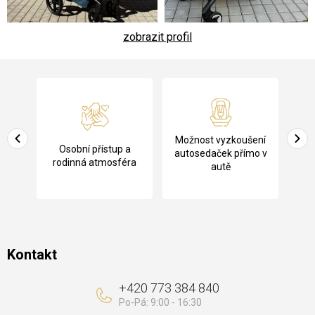
zobrazit profil
Z
á
p
a
Pů
Možnost vyzkoušení
cení
Osobní přístup a
t
ko
autosedaček přímo v
rodinná atmosféra
autě
í
Kontakt
+420 773 384 840