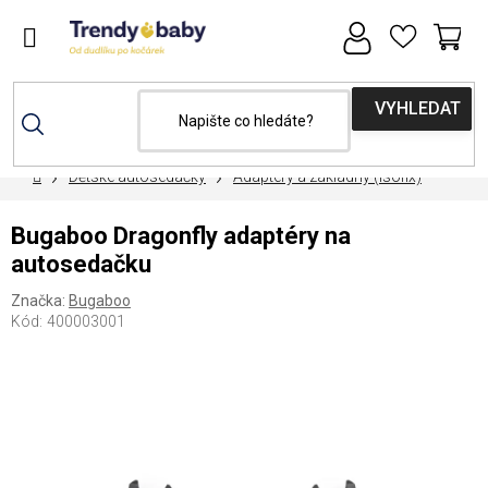
Přejít
na
obsah
NÁ
KOŠ
Domů
Dětské autosedačky
Adaptéry a základny (isofix)
Bugaboo Dragonfly adaptéry na
autosedačku
Značka:
Bugaboo
Kód:
400003001