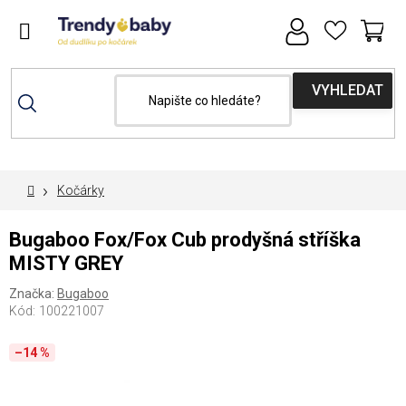
Přejít
na
obsah
NÁ
MAXI-COSI týden se slevou 15% s kódem
KOŠ
"maxicosi15"
Domů
Kočárky
Bugaboo Fox/Fox Cub prodyšná stříška
MISTY GREY
Značka:
Bugaboo
Kód:
100221007
–14 %