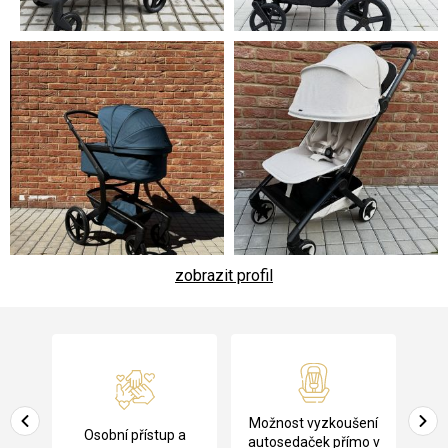
zobrazit profil
Z
á
p
a
Pů
Možnost vyzkoušení
cení
Osobní přístup a
t
ko
autosedaček přímo v