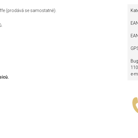
affe (prodává se samostatně).
Kat
EA
ů.
EA
GP
Bug
110
e-m
síců.