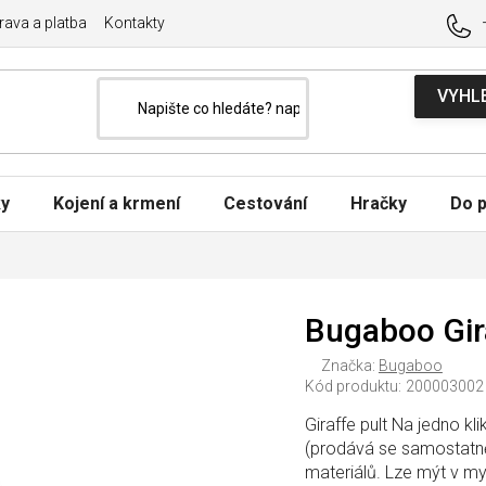
ava a platba
Kontakty
ky
Kojení a krmení
Cestování
Hračky
Do p
Bugaboo Gir
Značka:
Bugaboo
Kód produktu:
200003002
Giraffe pult Na jedno kl
(prodává se samostatně
materiálů. Lze mýt v m