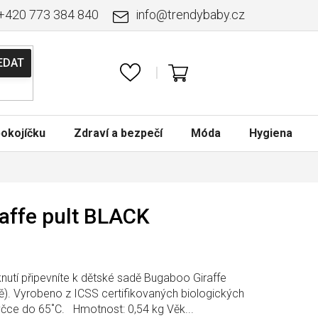
+420 773 384 840
info
@
trendybaby.cz
NÁKUPNÍ
KOŠÍK
okojíčku
Zdraví a bezpečí
Móda
Hygiena
affe pult BLACK
iknutí připevníte k dětské sadě Bugaboo Giraffe
). Vyrobeno z ICSS certifikovaných biologických
yčce do 65˚C. Hmotnost: 0,54 kg Věk...