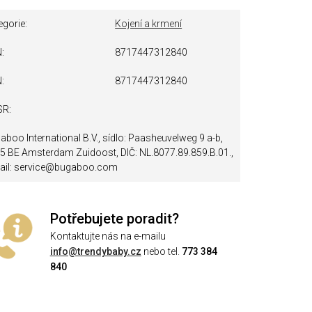
egorie
Kojení a krmení
N
8717447312840
N
8717447312840
SR
aboo International B.V., sídlo: Paasheuvelweg 9 a-b,
5 BE Amsterdam Zuidoost, DIČ: NL.8077.89.859.B.01.,
ail: service@bugaboo.com
Potřebujete poradit?
Kontaktujte nás na e-mailu
info@trendybaby.cz
nebo tel.
773 384
840