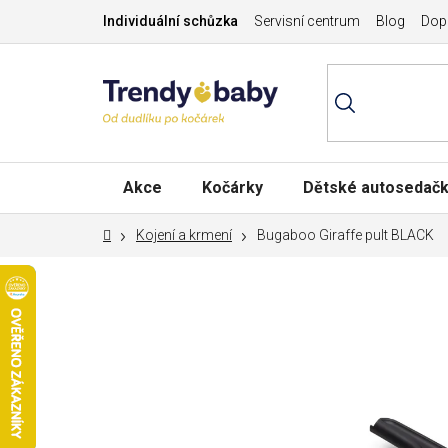
Přejít
Individuální schůzka
Servisní centrum
Blog
Dopr
na
obsah
Akce
Kočárky
Dětské autosedač
Domů
Kojení a krmení
Bugaboo Giraffe pult BLACK