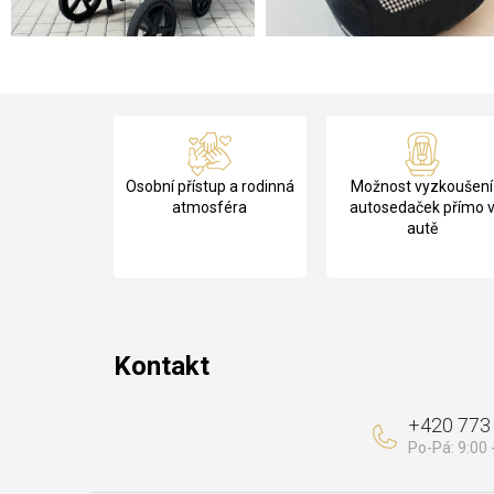
Z
á
Osobní přístup a rodinná
Možnost vyzkoušení
p
atmosféra
autosedaček přímo 
autě
a
t
í
Kontakt
+420 773