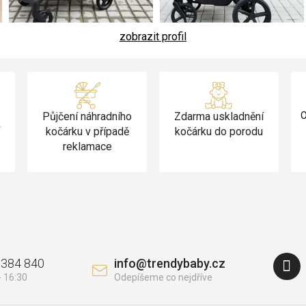
zobrazit profil
Půjčení náhradního
Zdarma uskladnění
O
v
kočárku v případě
kočárku do porodu
reklamace
 384 840
info
@
trendybaby.cz