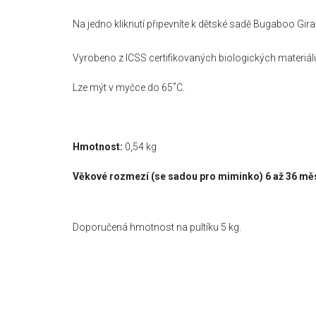
Na jedno kliknutí připevníte k dětské sadě Bugaboo Gir
Vyrobeno z ICSS certifikovaných biologických materiál
Lze mýt v myčce do 65˚C.
Hmotnost:
0,54 kg
Věkové rozmezí (se sadou pro miminko) 6 až 36 mě
Doporučená hmotnost na pultíku 5 kg.