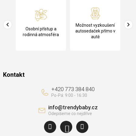
á
p
a
Pů
Možnost vyzkoušení
cení
Osobní přístup a
t
ko
autosedaček přímo v
rodinná atmosféra
autě
í
Kontakt
+420 773 384 840
info
@
trendybaby.cz