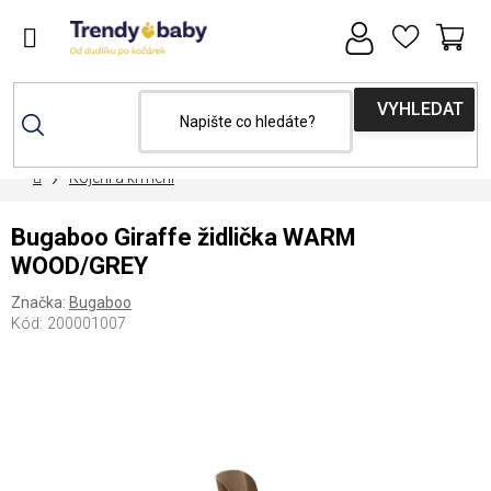
Přejít
na
obsah
NÁ
KOŠ
Domů
Kojení a krmení
Bugaboo Giraffe židlička WARM
WOOD/GREY
Značka:
Bugaboo
Kód:
200001007