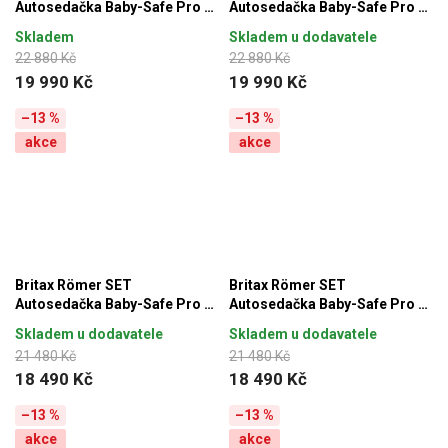
Autosedačka Baby-Safe Pro +
Autosedačka Baby-Safe Pro +
Vario Base 5Z + autosedačka
Vario Base 5Z + autosedačka
Skladem
Skladem u dodavatele
Dualfix 5z Lux, Urban Olive
Dualfix 5z Lux, Warm Caramel
22 880 Kč
22 880 Kč
19 990 Kč
19 990 Kč
–13 %
–13 %
akce
akce
Britax Römer SET
Britax Römer SET
Autosedačka Baby-Safe Pro +
Autosedačka Baby-Safe Pro +
Vario Base 5Z + autosedačka
Vario Base 5Z + autosedačka
Skladem u dodavatele
Skladem u dodavatele
Dualfix 5z Style, Carbon Black
Dualfix 5z Style, Harbor Blue
21 480 Kč
21 480 Kč
18 490 Kč
18 490 Kč
–13 %
–13 %
akce
akce