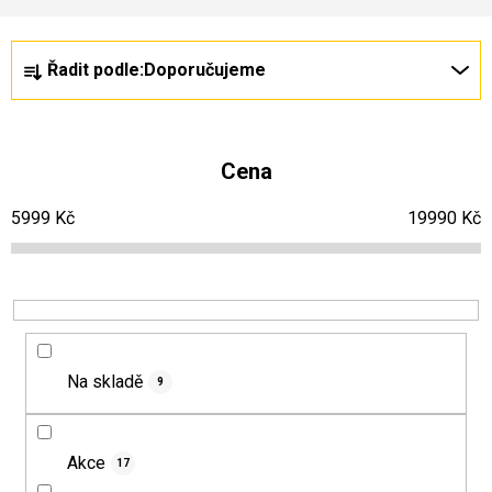
Ř
V
Řadit podle:
Doporučujeme
a
ý
z
p
e
i
Cena
n
s
5999
Kč
19990
Kč
í
p
p
r
r
o
o
d
d
u
Na skladě
9
u
k
k
t
t
ů
Akce
17