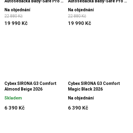
Autosedačka Baby-Safe Pro +
Autosedačka Baby-Safe Pro +
Vario Base 5Z + autosedačka
Vario Base 5Z + autosedačka
Na objednání
Na objednání
Dualfix 5z, Soft Taupe - Lux
Dualfix 5z,Urban Olive - Lux
22 880 Kč
22 880 Kč
19 990 Kč
19 990 Kč
Cybex SIRONA G3 Comfort
Cybex SIRONA G3 Comfort
Almond Beige 2026
Magic Black 2026
Skladem
Na objednání
6 390 Kč
6 390 Kč