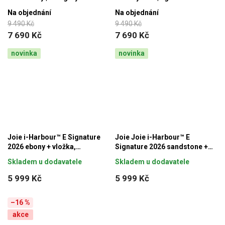
Na objednání
Na objednání
9 490 Kč
9 490 Kč
7 690 Kč
7 690 Kč
novinka
novinka
Joie i-Harbour™ E Signature
Joie Joie i-Harbour™ E
2026 ebony + vložka,
Signature 2026 sandstone +
autosedačka 61-105 cm
vložka, autosedačka 61-105
Skladem u dodavatele
Skladem u dodavatele
cm
5 999 Kč
5 999 Kč
–16 %
akce