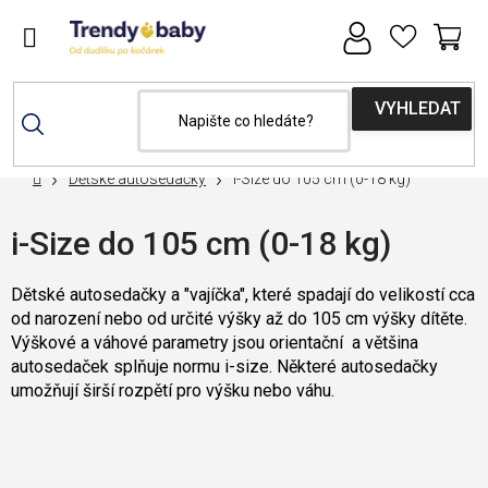
Přejít
na
obsah
NÁ
KOŠ
Domů
Dětské autosedačky
i-Size do 105 cm (0-18 kg)
i-Size do 105 cm (0-18 kg)
Dětské autosedačky a "vajíčka", které spadají do velikostí cca
od narození nebo od určité výšky až do 105 cm výšky dítěte.
Výškové a váhové parametry jsou orientační a většina
autosedaček splňuje normu i-size. Některé autosedačky
umožňují širší rozpětí pro výšku nebo váhu.
Nejprodávanější