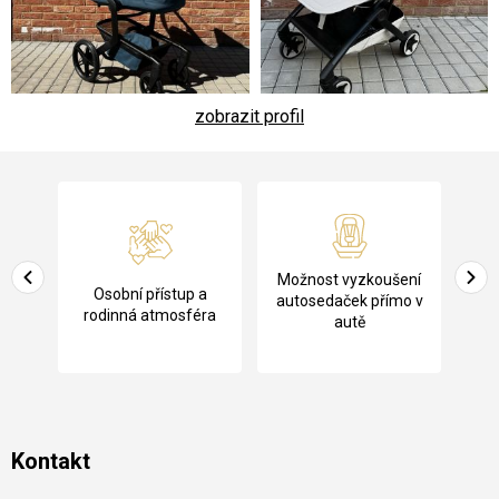
zobrazit profil
Z
á
p
a
Pů
Možnost vyzkoušení
cení
Osobní přístup a
t
ko
autosedaček přímo v
rodinná atmosféra
autě
í
Kontakt