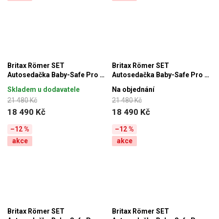
Britax Römer SET
Britax Römer SET
Autosedačka Baby-Safe Pro +
Autosedačka Baby-Safe Pro +
Vario Base 5Z + autosedačka
Vario Base 5Z + autosedačka
Skladem u dodavatele
Na objednání
Dualfix 5z Style, Mineral Grey
Dualfix 5z Style, Teak
21 480 Kč
21 480 Kč
18 490 Kč
18 490 Kč
–12 %
–12 %
akce
akce
Britax Römer SET
Britax Römer SET