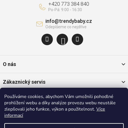
+420 773 384 840
info
@
trendybaby.cz
O nás
Zákaznický servis
Používáme cookies, abychom Vám umožnili pohodlné
Oblíbené kategorie
prohlížení webu a díky analýze provozu webu neustále
zlepšovali jeho funkce, výkon a použitelnost.
Více
informací
Populární značky