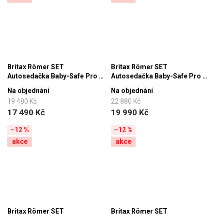
Britax Römer SET
Britax Römer SET
Autosedačka Baby-Safe Pro +
Autosedačka Baby-Safe Pro +
Vario Base 5Z + autosedačka
Vario Base 5Z + autosedačka
Na objednání
Na objednání
Dualfix 5z Classic, Deep Black
Dualfix 5z Lux, Soft Taupe
19 480 Kč
22 880 Kč
17 490 Kč
19 990 Kč
–12 %
–12 %
akce
akce
Britax Römer SET
Britax Römer SET