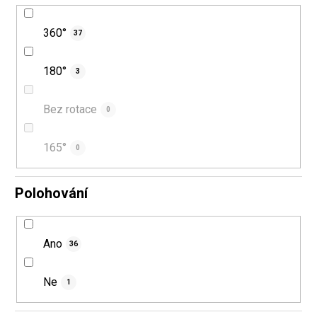
360°
37
180°
3
Bez rotace
0
165°
0
Polohování
Ano
36
Ne
1