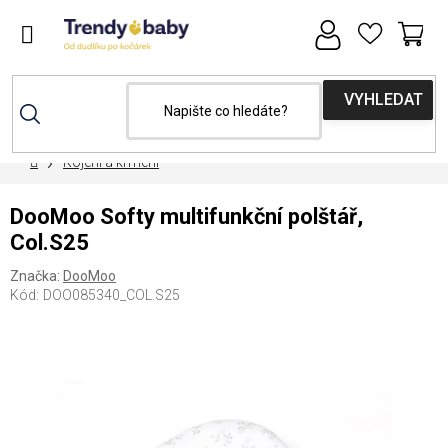
Přejít
na
obsah
NÁ
KOŠ
Domů
Kojení a krmení
DooMoo Softy multifunkční polštář,
Col.S25
Značka:
DooMoo
Kód:
DOO085340_COL.S25