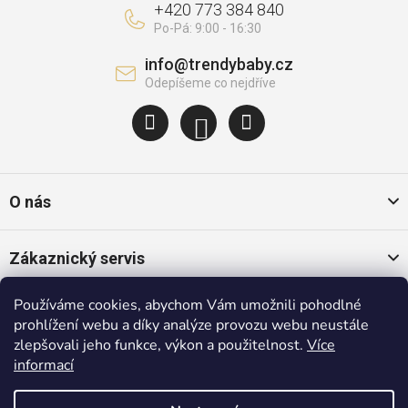
+420 773 384 840
info
@
trendybaby.cz
O nás
Zákaznický servis
Používáme cookies, abychom Vám umožnili pohodlné
Oblíbené kategorie
prohlížení webu a díky analýze provozu webu neustále
zlepšovali jeho funkce, výkon a použitelnost.
Více
informací
Populární značky