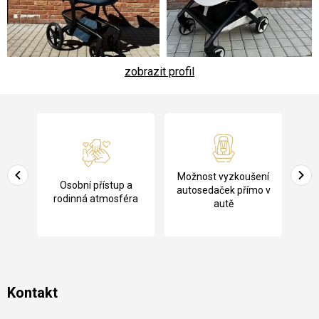
zobrazit profil
Z
á
p
a
Pů
Možnost vyzkoušení
cení
Osobní přístup a
t
ko
autosedaček přímo v
rodinná atmosféra
autě
í
Kontakt