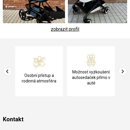
zobrazit profil
Z
á
p
a
Pů
Možnost vyzkoušení
cení
Osobní přístup a
t
ko
autosedaček přímo v
rodinná atmosféra
autě
í
Kontakt