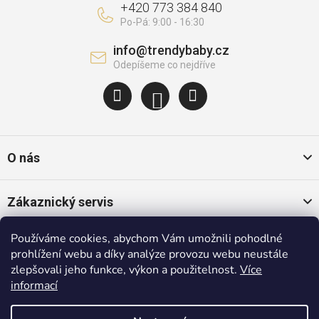
+420 773 384 840
info
@
trendybaby.cz
O nás
Zákaznický servis
Používáme cookies, abychom Vám umožnili pohodlné
Oblíbené kategorie
prohlížení webu a díky analýze provozu webu neustále
zlepšovali jeho funkce, výkon a použitelnost.
Více
informací
Populární značky