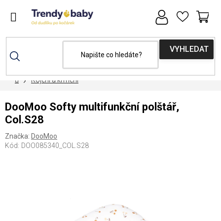
Přejít
na
obsah
NÁ
KOŠ
Domů
Kojení a krmení
DooMoo Softy multifunkční polštář,
Col.S28
Značka:
DooMoo
Kód:
DOO085340_COL.S28