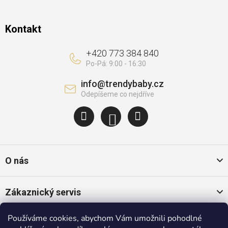
Kontakt
+420 773 384 840
info
@
trendybaby.cz
O nás
Zákaznický servis
Používáme cookies, abychom Vám umožnili pohodlné
Oblíbené kategorie