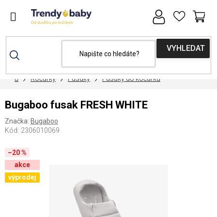
Přejít
na
obsah
NÁ
KOŠ
Domů
Kočárky
Fusaky
Fusaky do kočárku
Bugaboo fusak FRESH WHITE
Značka:
Bugaboo
Kód:
2306010069
–20 %
akce
výprodej