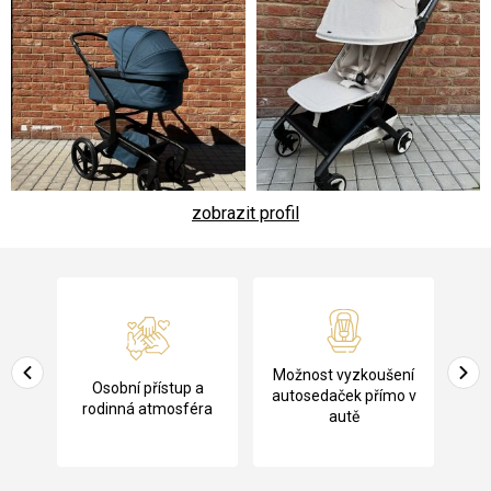
zobrazit profil
Z
á
p
a
Pů
Možnost vyzkoušení
cení
Osobní přístup a
t
ko
autosedaček přímo v
rodinná atmosféra
autě
í