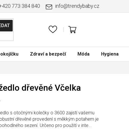
+420 773 384 840
info
@
trendybaby.cz
NÁKUPNÍ
KOŠÍK
okojíčku
Zdraví a bezpečí
Móda
Hygiena
žedlo dřevěné Včelka
T
žedlo s otočnými kolečky o 3600 zajistí vašemu
 Robustní dřevěné provedení s měkkým potahem je
hodlného sezení. Určeno pro použití v inte...