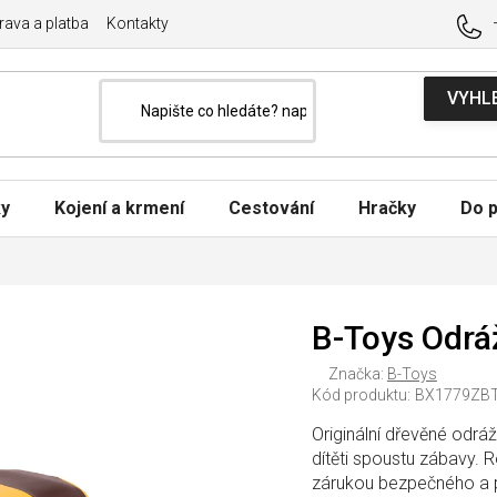
ava a platba
Kontakty
ky
Kojení a krmení
Cestování
Hračky
Do p
B-Toys Odrá
Značka:
B-Toys
Kód produktu:
BX1779ZB
Originální dřevěné odrá
dítěti spoustu zábavy.
zárukou bezpečného a po