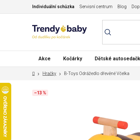
Přejít
Individuální schůzka
Servisní centrum
Blog
Dopr
na
obsah
Akce
Kočárky
Dětské autosedač
Domů
Hračky
B-Toys Odrážedlo dřevěné Včelka
–13 %