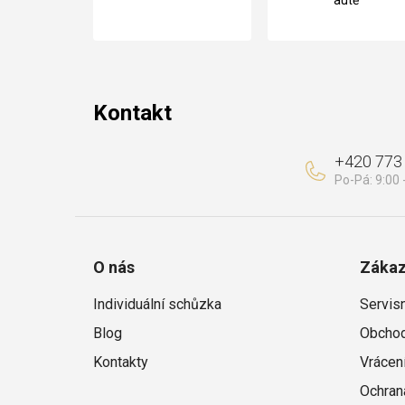
a
t
í
Kontakt
+420 773
O nás
Zákaz
Individuální schůzka
Servis
Blog
Obchod
Kontakty
Vrácen
Ochran