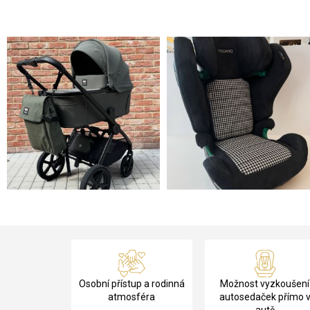
Z
á
Osobní přístup a rodinná
Možnost vyzkoušení
p
atmosféra
autosedaček přímo 
autě