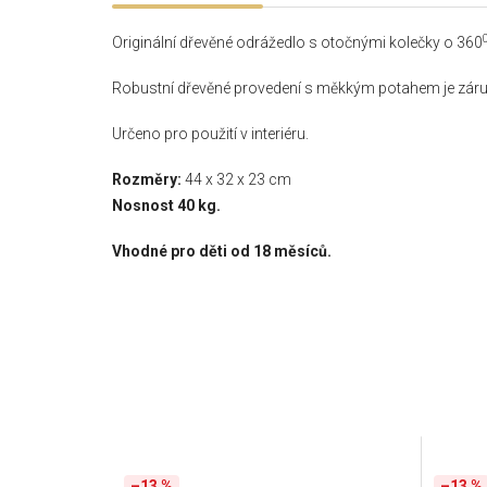
Originální dřevěné odrážedlo s otočnými kolečky o 360
Robustní dřevěné provedení s měkkým potahem je zár
Určeno pro použití v interiéru.
Rozměry:
44 x 32 x 23 cm
Nosnost 40 kg.
Vhodné pro děti od 18 měsíců.
–13 %
–13 %