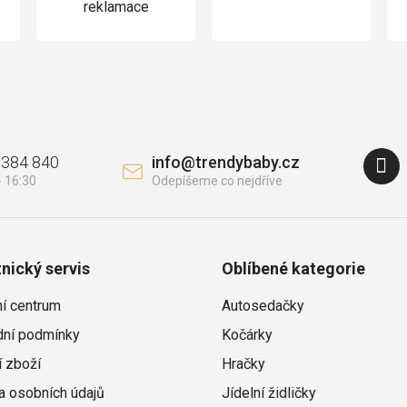
reklamace
 384 840
info
@
trendybaby.cz
nický servis
Oblíbené kategorie
ní centrum
Autosedačky
ní podmínky
Kočárky
í zboží
Hračky
a osobních údajů
Jídelní židličky