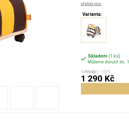
přečíst více
Varianta:
Skladem
(1 ks)
1
1 490 Kč
–13 %
1 290 Kč
Měrná cena: