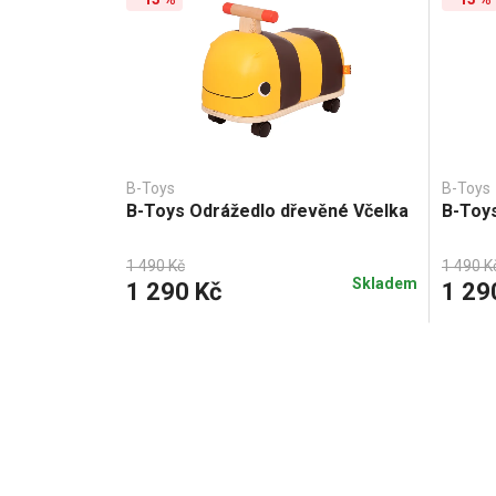
B-Toys
B-Toys
B-Toys Odrážedlo dřevěné Včelka
B-Toy
1 490 Kč
1 490 K
Skladem
1 290 Kč
1 29