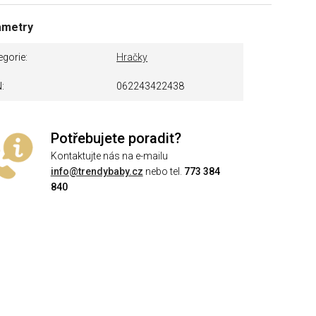
ametry
egorie
Hračky
N
062243422438
Potřebujete poradit?
Kontaktujte nás na e-mailu
info@trendybaby.cz
nebo tel.
773 384
840