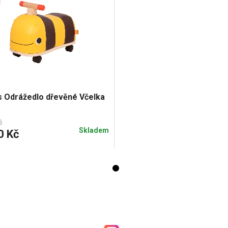
s Odrážedlo dřevěné Včelka
č
Skladem
0 Kč