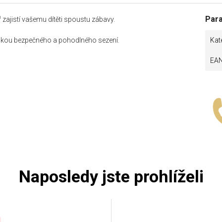
0
Par
zajistí vašemu dítěti spoustu zábavy.
ukou bezpečného a pohodlného sezení.
Kat
EA
Naposledy jste prohlíželi