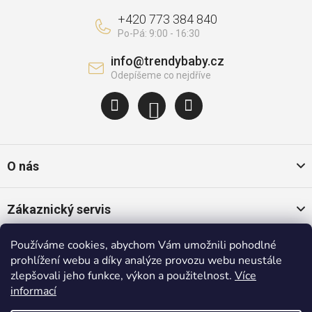
+420 773 384 840
info
@
trendybaby.cz
O nás
Zákaznický servis
Používáme cookies, abychom Vám umožnili pohodlné
Oblíbené kategorie
prohlížení webu a díky analýze provozu webu neustále
zlepšovali jeho funkce, výkon a použitelnost.
Více
informací
Populární značky