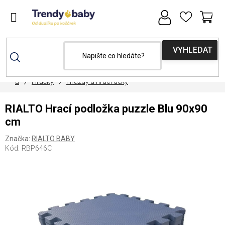
Přejít
na
obsah
NÁ
KOŠ
Domů
Hračky
Hrazdy a hrací deky
RIALTO Hrací podložka puzzle Blu 90x90
cm
Značka:
RIALTO BABY
Kód:
RBP646C