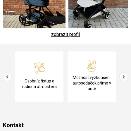
zobrazit profil
Z
á
p
a
Pů
Možnost vyzkoušení
cení
Osobní přístup a
t
ko
autosedaček přímo v
rodinná atmosféra
autě
í
Kontakt