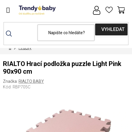
Přejít
na
obsah
NÁ
KOŠ
Domů
Hračky
RIALTO Hrací podložka puzzle Light Pink
90x90 cm
Značka:
RIALTO BABY
Kód:
RBP705C