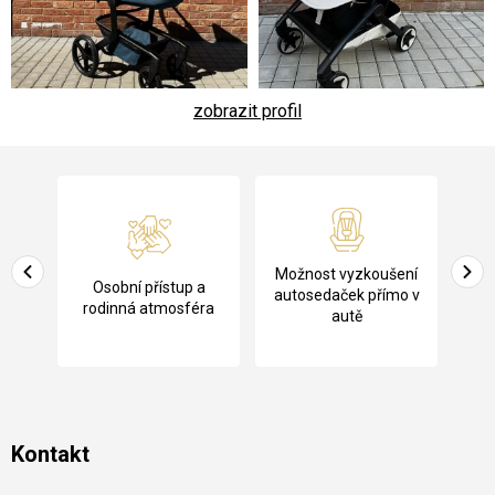
zobrazit profil
Z
á
p
a
Pů
Možnost vyzkoušení
cení
Osobní přístup a
t
ko
autosedaček přímo v
rodinná atmosféra
autě
í
Kontakt