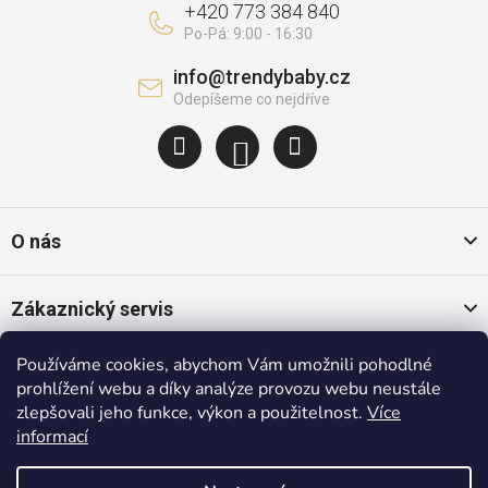
+420 773 384 840
info
@
trendybaby.cz
O nás
Zákaznický servis
Používáme cookies, abychom Vám umožnili pohodlné
Oblíbené kategorie
prohlížení webu a díky analýze provozu webu neustále
zlepšovali jeho funkce, výkon a použitelnost.
Více
informací
Populární značky