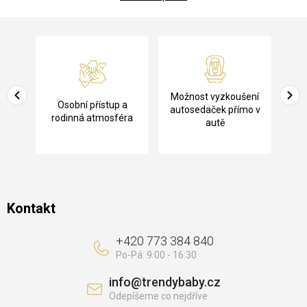
Z
á
p
a
Pů
Možnost vyzkoušení
cení
Osobní přístup a
t
ko
autosedaček přímo v
rodinná atmosféra
autě
í
Kontakt
+420 773 384 840
info
@
trendybaby.cz