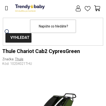
Přejít
na
obsah
NÁ
KOŠ
Domů
Kočárky
Thule Chariot Cab2 CypresGreen
Značka:
Thule
Kód:
10204021THU